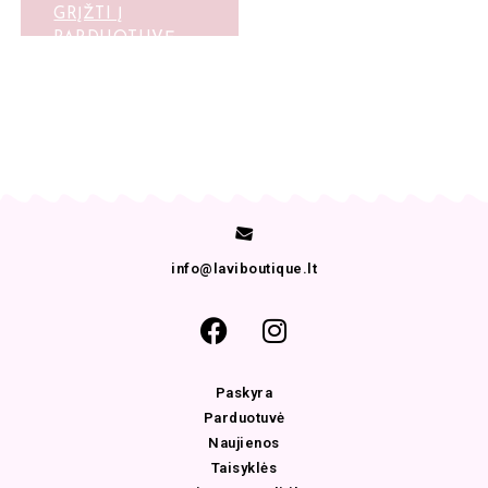
GRĮŽTI Į
PARDUOTUVĘ
info@laviboutique.lt
Paskyra
Parduotuvė
Naujienos
Taisyklės