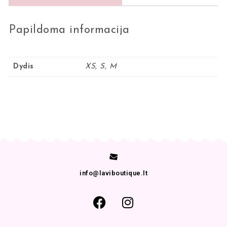
Papildoma informacija
Dydis
XS, S, M
info@laviboutique.lt