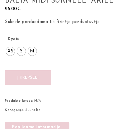
BALTA MIDI SUKNELĖ “ARIEL”
95.00
€
Suknelė parduodama tik fizinėje parduotuvėje
Dydis
XS
S
M
Į KREPŠELĮ
Produkto kodas:
N/A
Kategorija:
Suknelės
Papildoma informacija