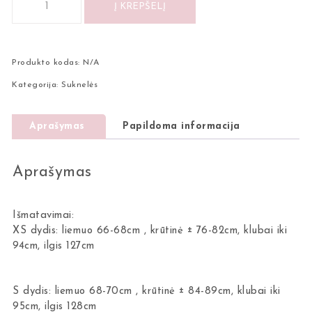
Į KREPŠELĮ
Produkto kodas:
N/A
Kategorija:
Suknelės
Aprašymas
Papildoma informacija
Aprašymas
Išmatavimai:
XS dydis: liemuo 66-68cm , krūtinė ± 76-82cm, klubai iki
94cm, ilgis 127cm
S dydis: liemuo 68-70cm , krūtinė ± 84-89cm, klubai iki
95cm, ilgis 128cm