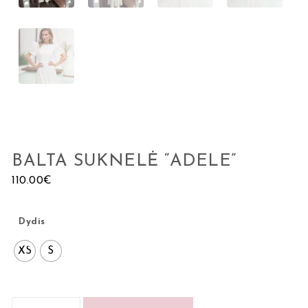
BALTA SUKNELĖ “ADELE”
110.00
€
Dydis
XS
S