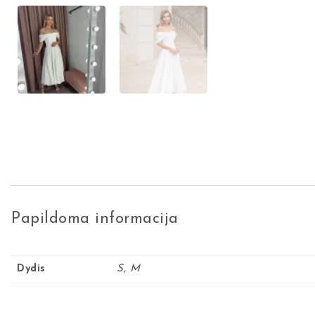
Papildoma informacija
Dydis
S, M