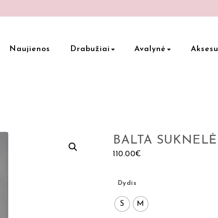
Naujienos
Drabužiai
Avalynė
Aksesu
BALTA SUKNELĖ 
110.00
€
Dydis
S
M