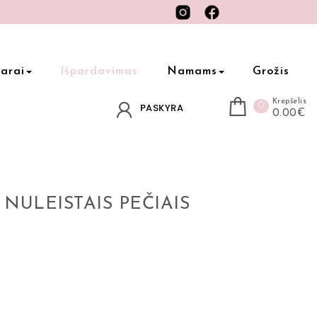
arai
Išpardavimas
Namams
Grožis
Krepšelis
0
PASKYRA
0.00€
NULEISTAIS PEČIAIS