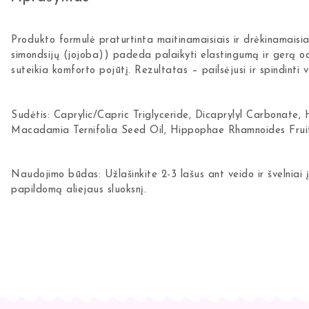
Produkto formulė praturtinta maitinamaisiais ir drėkinamaisiai
simondsijų (jojoba)) padeda palaikyti elastingumą ir gerą od
suteikia komforto pojūtį. Rezultatas – pailsėjusi ir spindinti 
Sudėtis: Caprylic/Capric Triglyceride, Dicaprylyl Carbonate,
Macadamia Ternifolia Seed Oil, Hippophae Rhamnoides Fruit 
Naudojimo būdas: Užlašinkite 2-3 lašus ant veido ir švelniai į
papildomą aliejaus sluoksnį.