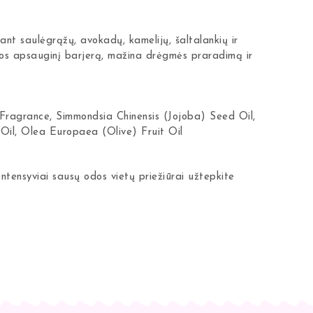
tant saulėgrąžų, avokadų, kamelijų, šaltalankių ir
odos apsauginį barjerą, mažina drėgmės praradimą ir
 Fragrance, Simmondsia Chinensis (Jojoba) Seed Oil,
Oil, Olea Europaea (Olive) Fruit Oil
Intensyviai sausų odos vietų priežiūrai užtepkite