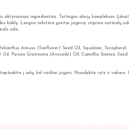
s aktyviaisiais ingredientais. Turtingas aliejų kompleksas (įskai
os būklę. Lengva tekstūra greitai įsigeria, stiprina natūralų 
veido oda.
 Helianthus Annuus (Sunflower) Seed Oil, Squalane, Tocopherol,
Oil, Persea Gratissima (Avocado) Oil, Camellia Sinensis Seed 
tapšnokite į odą, kol visiškai įsigers. Naudokite ryte ir vakare. 