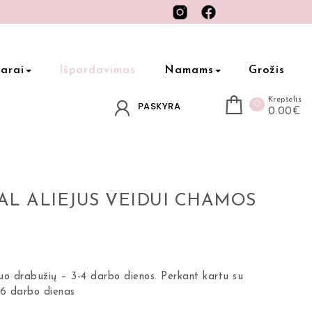
arai
Išpardavimas
Namams
Grožis
Krepšelis
0
PASKYRA
0.00€
AL ALIEJUS VEIDUI CHAMOS
nuo drabužių – 3-4 darbo dienos. Perkant kartu su
-6 darbo dienas