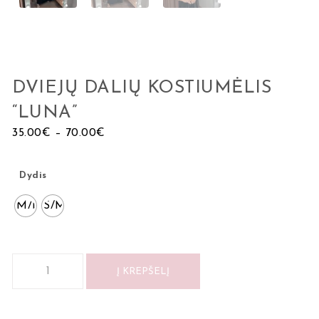
DVIEJŲ DALIŲ KOSTIUMĖLIS
“LUNA”
35.00
€
–
70.00
€
Dydis
M/L
S/M
Į KREPŠELĮ