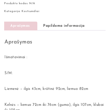
Produkto kodas:
N/A
Kategorija:
Kostiumėliai
Aprašymas
Papildoma informacija
Aprašymas
Išmatavimai :
S/M:
Liemenė – ilgis 43cm, krūtinė 92cm, liemuo 82cm
Kelnės – liemuo 72cm iki 76cm (guma), ilgis 107cm, klubai