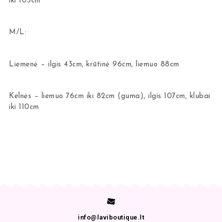
iki 105cm
M/L:
Liemenė – ilgis 43cm, krūtinė 96cm, liemuo 88cm
Kelnės – liemuo 76cm iki 82cm (guma), ilgis 107cm, klubai
iki 110cm
info@laviboutique.lt