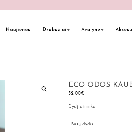
Naujienos
Drabužiai
Avalynė
Aksesu
ECO ODOS KAUB
52.00
€
Dydį atitinka
Batų dydis