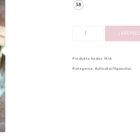
38
Į KREPŠEL
Produkto kodas:
N/A
Kategorija:
Aulinukai/Ilgaauliai