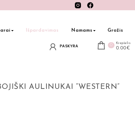
arai
Išpardavimas
Namams
Grožis
Krepšelis
0
PASKYRA
0.00€
OJIŠKI AULINUKAI “WESTERN”