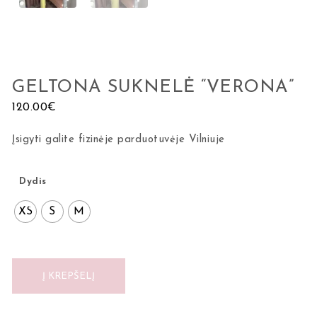
GELTONA SUKNELĖ “VERONA”
120.00
€
Įsigyti galite fizinėje parduotuvėje Vilniuje
Dydis
XS
S
M
Į KREPŠELĮ