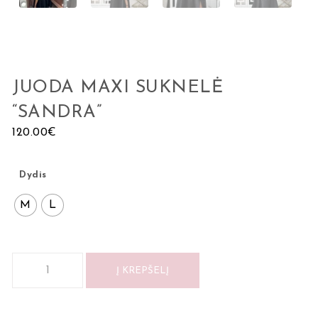
JUODA MAXI SUKNELĖ
“SANDRA”
120.00
€
Dydis
M
L
Į KREPŠELĮ