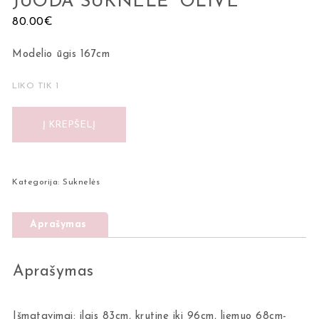
JUODA SUKNELĖ “OLIVE”
80.00
€
Modelio ūgis 167cm
LIKO TIK 1
Į KREPŠELĮ
Kategorija:
Suknelės
Aprašymas
Aprašymas
Išmatavimai: ilgis 83cm, krutine iki 96cm, liemuo 68cm-