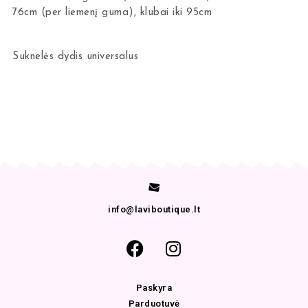
76cm (per liemenį guma), klubai iki 95cm
Suknelės dydis universalus
info@laviboutique.lt
Paskyra
Parduotuvė