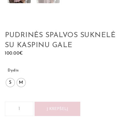
PUDRINĖS SPALVOS SUKNELĖ
SU KASPINU GALE
100.00
€
Dydis
S
M
Į KREPŠELĮ