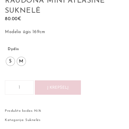
RAUDONA MINI ATLASINĖ
SUKNELĖ
80.00
€
Modelio ūgis 169cm
Dydis
S
M
Į KREPŠELĮ
Produkto kodas:
N/A
Kategorija:
Suknelės