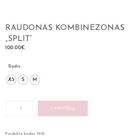
RAUDONAS KOMBINEZONAS
„SPLIT”
100.00
€
Dydis
XS
S
M
Į KREPŠELĮ
Produkto kodas:
N/A