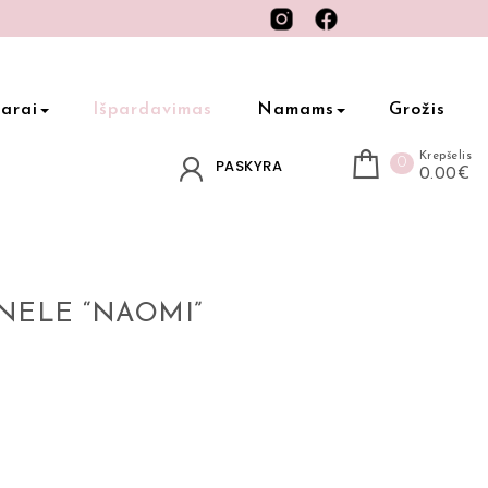
arai
Išpardavimas
Namams
Grožis
Krepšelis
0
PASKYRA
0.00€
NELE “NAOMI”