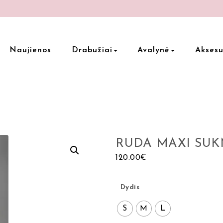
Naujienos
Drabužiai
Avalynė
Aksesu
RUDA MAXI SUK
120.00
€
Dydis
S
M
L